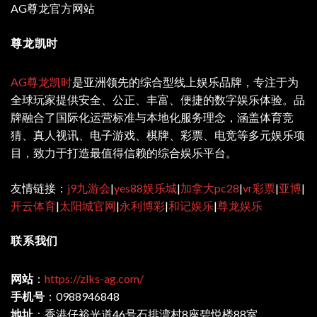
AG尊龙官方网站
尊龙凯时
AG尊龙凯时
是亚洲领先的综合型线上娱乐品牌，专注于为
全球玩家提供安全、公正、丰富、便捷的数字娱乐体验。品
牌融合了国际化运营标准与本地化服务理念，涵盖体育竞
猜、真人视讯、电子游戏、棋牌、彩票、电竞等多元娱乐项
目，致力于打造最值得信赖的综合娱乐平台。
友情链接：
j9九游会
|
yes88娱乐城
|
加拿大pc28
|
vr彩票
|
亚博
|
开云体育
|
太阳城官网
|
永利博彩
|
和记娱乐
|
尊龙娱乐
联系我们
网站
：
https://zlks-ag.com/
手机号
：0988946848
地址
：香港仔裕光道46号石排湾村8座碧悦楼88室