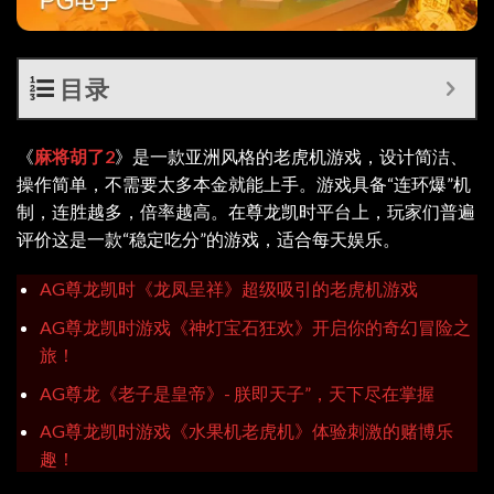
目录
《
麻将胡了2
》是一款亚洲风格的老虎机游戏，设计简洁、
操作简单，不需要太多本金就能上手。游戏具备“连环爆”机
制，连胜越多，倍率越高。在尊龙凯时平台上，玩家们普遍
评价这是一款“稳定吃分”的游戏，适合每天娱乐。
AG尊龙凯时《龙凤呈祥》超级吸引的老虎机游戏
AG尊龙凯时游戏《神灯宝石狂欢》开启你的奇幻冒险之
旅！
AG尊龙《老子是皇帝》- 朕即天子”，天下尽在掌握
AG尊龙凯时游戏《水果机老虎机》体验刺激的赌博乐
趣！